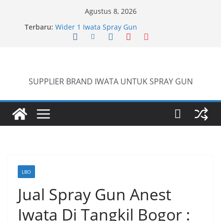
Skip
Agustus 8, 2026
to
Terbaru:
Iwata W 71 New Model ….Last generation…
content
Wider 1 Iwata Spray Gun
Anest Iwata W71 C Original
anti static spray gun
SUPPLIER BRAND IWATA UNTUK SPRAY GUN
LBO
Jual Spray Gun Anest
Iwata Di Tangkil Bogor :