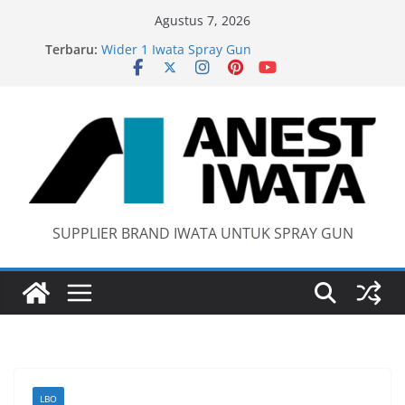
Skip
Agustus 7, 2026
to
Terbaru:
Wider 1 Iwata Spray Gun
content
Anest Iwata W71 C Original
anti static spray gun
Iwata W 71 New Model ….Last generation…
SUPPLIER BRAND IWATA UNTUK SPRAY GUN
LBO