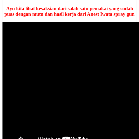
Ayu kita lihat kesaksian dari salah satu pemakai yang sudah
puas dengan mutu dan hasil kerja dari Anest Iwata spray gun