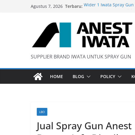
Skip
Terbaru:
Wider 1 Iwata Spray Gun
Agustus 7, 2026
to
Anest Iwata W71 C Origin
content
anti static spray gun
Iwata W 71 New Model ….
SUPPLIER BRAND IWATA UNTUK SPRAY GUN
HOME
BLOG
POLICY
K
LBO
Jual Spray Gun Anest