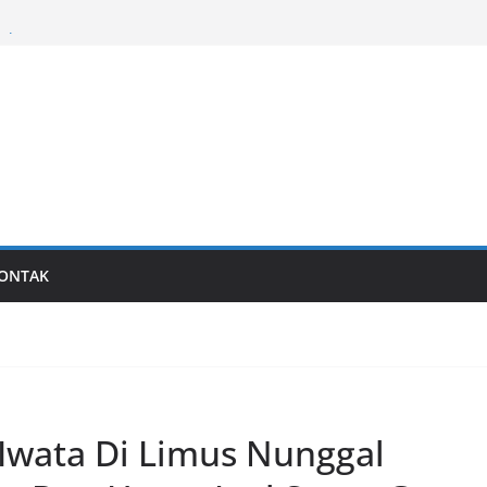
al
Last generation…
ONTAK
 Iwata Di Limus Nunggal