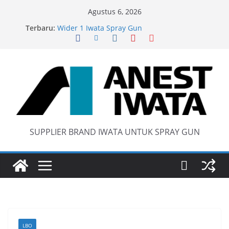
Skip
Agustus 6, 2026
to
Terbaru:
Wider 1 Iwata Spray Gun
content
Anest Iwata W71 C Original
anti static spray gun
Iwata W 71 New Model ….Last generation…
SUPPLIER BRAND IWATA UNTUK SPRAY GUN
LBO