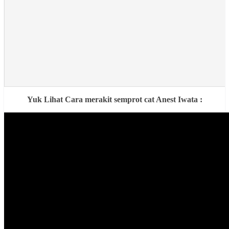
Yuk Lihat Cara merakit semprot cat Anest Iwata :