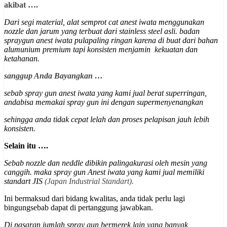
akibat ….
Dari segi material, alat semprot cat anest iwata menggunakan
nozzle dan jarum yang terbuat dari stainless steel asli. badan
spraygun anest iwata pulapaling ringan karena di buat dari bahan
alumunium premium
tapi konsisten menjamin kekuatan dan
ketahanan
.
sanggup Anda Bayangkan …
sebab spray gun anest iwata yang kami jual berat superringan,
andabisa memakai spray gun ini dengan supermenyenangkan
sehingga anda tidak cepat lelah dan proses pelapisan jauh lebih
konsisten.
Selain itu ….
Sebab nozzle dan neddle dibikin palingakurasi oleh mesin yang
canggih. maka spray gun Anest iwata yang kami jual memiliki
st
andart JIS
(Japan Industrial Standart).
Ini bermaksud dari bidang kwalitas, anda tidak perlu lagi
bingungsebab dapat di pertanggung jawabkan.
Di pasaran jumlah spray gun bermerek lain yang banyak