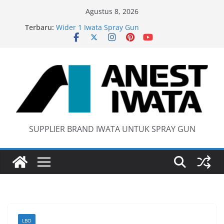
Skip
Agustus 8, 2026
to
Terbaru:
Wider 1 Iwata Spray Gun
content
Anest Iwata W71 C Original
anti static spray gun
Iwata W 71 New Model ….Last generation…
SUPPLIER BRAND IWATA UNTUK SPRAY GUN
LBO