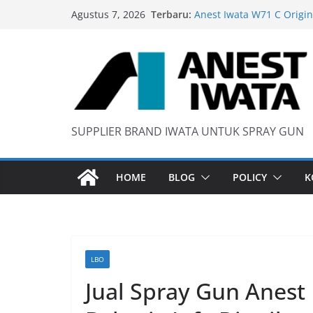
Skip
Terbaru:
Anest Iwata W71 C Origin
Agustus 7, 2026
to
anti static spray gun
content
Iwata W 71 New Model ….
Wider 1 Iwata Spray Gun
SUPPLIER BRAND IWATA UNTUK SPRAY GUN
HOME
BLOG
POLICY
K
LBO
Jual Spray Gun Anest 