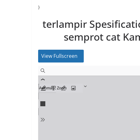
}
terlampir Spesificat
semprot cat Kami
View Fullscreen