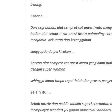
belang.
Karena ….
Dari segi bahan, alat semprot cat anest iwata mengg
badan alat semprot cat anest iwata pulapaling e
menjamin kekuatan dan ketangguhan
.
sanggup Anda perkirakan …
Karena alat semprot cat anest iwata yang kami jua
dengan super nyaman
sehingga kamu tanpa cepat lelah dan proses pengec
Selain itu ….
Sebab nozzle dan neddle dibikin superkecermatan o
mempunyai st
andart JIS
(Japan Industrial Standart).