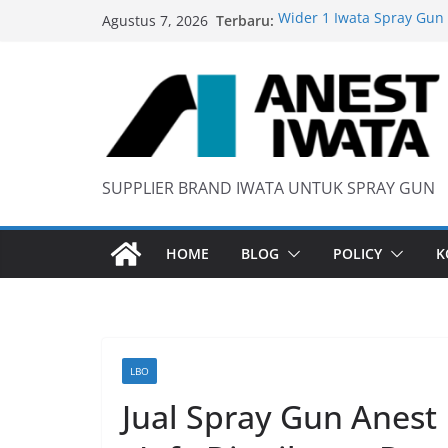
Skip
Terbaru:
Wider 1 Iwata Spray Gun
Agustus 7, 2026
to
Anest Iwata W71 C Origin
content
anti static spray gun
Iwata W 71 New Model ….
SUPPLIER BRAND IWATA UNTUK SPRAY GUN
HOME
BLOG
POLICY
K
LBO
Jual Spray Gun Anest