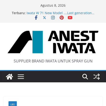
Skip
Agustus 8, 2026
to
Terbaru:
Iwata W 71 New Model ….Last generation…
content
Wider 1 Iwata Spray Gun
Anest Iwata W71 C Original
anti static spray gun
SUPPLIER BRAND IWATA UNTUK SPRAY GUN
LBO