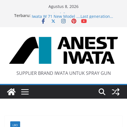
Skip
Agustus 8, 2026
to
Terbaru:
anti static spray gun
content
Iwata W 71 New Model ….Last generation…
Wider 1 Iwata Spray Gun
Anest Iwata W71 C Original
SUPPLIER BRAND IWATA UNTUK SPRAY GUN
LBO