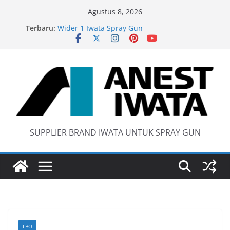
Skip
Agustus 8, 2026
to
Terbaru:
Wider 1 Iwata Spray Gun
content
Anest Iwata W71 C Original
anti static spray gun
Iwata W 71 New Model ….Last generation…
SUPPLIER BRAND IWATA UNTUK SPRAY GUN
LBO