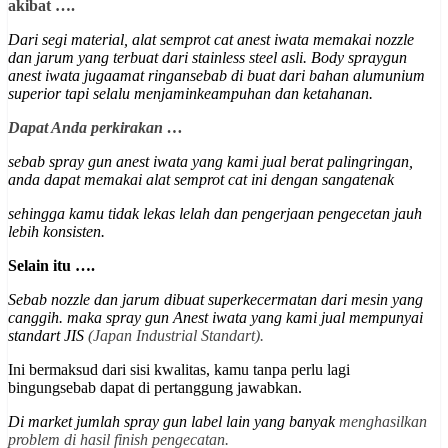
akibat ….
Dari segi material, alat semprot cat anest iwata memakai nozzle
dan jarum yang terbuat dari stainless steel asli.
Body spraygun
anest iwata jugaamat ringansebab di buat dari bahan alumunium
superior
tapi selalu menjaminkeampuhan dan ketahanan
.
Dapat Anda perkirakan …
sebab spray gun anest iwata yang kami jual berat palingringan,
anda dapat memakai alat semprot cat ini dengan sangatenak
sehingga kamu tidak lekas lelah dan pengerjaan pengecetan jauh
lebih konsisten.
Selain itu ….
Sebab nozzle dan jarum dibuat superkecermatan dari mesin yang
canggih. maka spray gun Anest iwata yang kami jual mempunyai
st
andart JIS
(Japan Industrial Standart).
Ini bermaksud dari sisi kwalitas, kamu tanpa perlu lagi
bingungsebab dapat di pertanggung jawabkan.
Di market jumlah spray gun label lain yang banyak
menghasilkan
problem di hasil finish pengecatan.