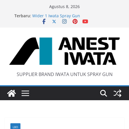
Skip
Agustus 8, 2026
to
Terbaru:
Wider 1 Iwata Spray Gun
content
Anest Iwata W71 C Original
anti static spray gun
Iwata W 71 New Model ….Last generation…
SUPPLIER BRAND IWATA UNTUK SPRAY GUN
LBO