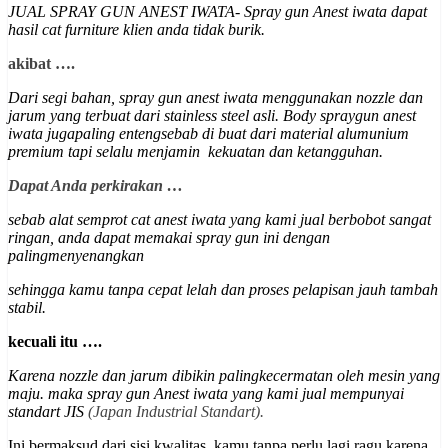
JUAL SPRAY GUN ANEST IWATA- Spray gun Anest iwata dapat
hasil cat furniture klien anda tidak burik.
akibat ….
Dari segi bahan, spray gun anest iwata menggunakan nozzle dan
jarum yang terbuat dari stainless steel asli.
Body spraygun anest
iwata jugapaling entengsebab di buat dari material alumunium
premium
tapi selalu menjamin kekuatan dan ketangguhan
.
Dapat Anda perkirakan …
sebab alat semprot cat anest iwata yang kami jual berbobot sangat
ringan, anda dapat memakai spray gun ini dengan
palingmenyenangkan
sehingga kamu tanpa cepat lelah dan proses pelapisan jauh tambah
stabil.
kecuali itu ….
Karena nozzle dan jarum dibikin palingkecermatan oleh mesin yang
maju. maka spray gun Anest iwata yang kami jual mempunyai
st
andart JIS
(Japan Industrial Standart).
Ini bermaksud dari sisi kwalitas, kamu tanpa perlu lagi ragu karena