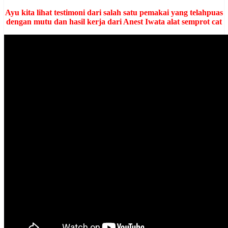
Ayu kita lihat testimoni dari salah satu pemakai yang telahpuas
dengan mutu dan hasil kerja dari Anest Iwata alat semprot cat