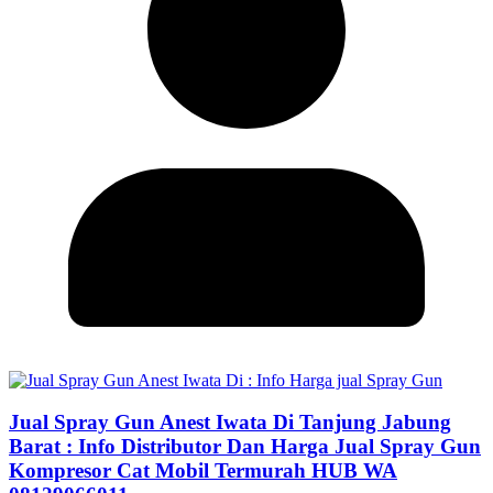
Jual Spray Gun Anest Iwata Di Tanjung Jabung
Barat : Info Distributor Dan Harga Jual Spray Gun
Kompresor Cat Mobil Termurah HUB WA