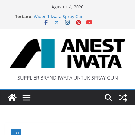
Skip
Agustus 4, 2026
to
Terbaru:
Wider 1 Iwata Spray Gun
content
Anest Iwata W71 C Original
anti static spray gun
Iwata W 71 New Model ….Last generation…
SUPPLIER BRAND IWATA UNTUK SPRAY GUN
LBO