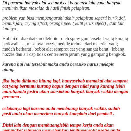
Di pasaran banyak alat semprot cat bermerek lain yang banyak
menimbulkan masalah di hasil finish pelapisan.
problem yan bisa mempengaruhi akhir pelapisan seperti burik,dof,
bentuk jari, crying effect, orange peel ( kulit jeruk effect) , dan lain
lainnya ,
Hal ini di diakibatkan oleh fitur oleh spray gun tersebut yang kurang
berkwalitas , misalnya nozzle neddle terbuat dari material yang
mudah berkarat , bobot alat semprot cat yang sangat berat , lobang
nozzle dan air cap tidak center serta jarum yang gampang bengkok.
karena hal hal tersebut maka anda beresiko harus melapis
ulang.
jika ingin dihitung hitung lagi, hanyasebab memakai alat semprot
cat yang bermutu kurang bagus dengan nilai yang kurang lebih
murah,anda justru akan sia-siakan banyak banyak waktu dengan
percuma .
celakanya lagi karena anda membuang banyak waktu, sudah
pasti anda akan menerima banyak komplain dari pembeli .
Disisi lain dengan membuanglebih tempo kerja anda akan
meningkat sehingga menyebabkan lebihnyaprofit usaha anda .