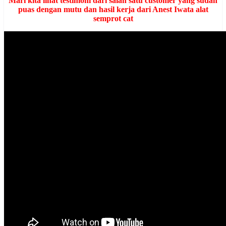
Mari kita lihat testimoni dari salah satu customer yang sudah
puas dengan mutu dan hasil kerja dari Anest Iwata alat
semprot cat