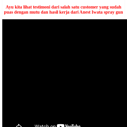
Ayu kita lihat testimoni dari salah satu customer yang sudah
puas dengan mutu dan hasil kerja dari Anest Iwata spray gun