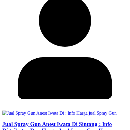
Jual Spray Gun Anest Iwata Di Sintang : Info