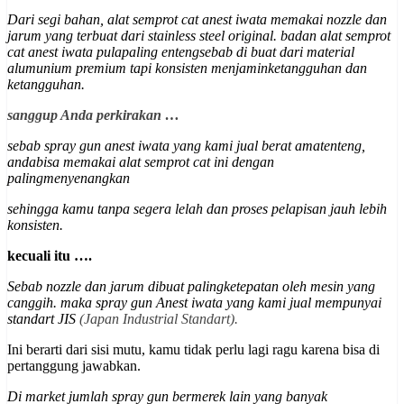
Dari segi bahan, alat semprot cat anest iwata memakai nozzle dan
jarum yang terbuat dari stainless steel original. badan alat semprot
cat anest iwata pulapaling entengsebab di buat dari material
alumunium premium
tapi konsisten menjaminketangguhan dan
ketangguhan
.
sanggup Anda perkirakan …
sebab spray gun anest iwata yang kami jual berat amatenteng,
andabisa memakai alat semprot cat ini dengan
palingmenyenangkan
sehingga kamu tanpa segera lelah dan proses pelapisan jauh lebih
konsisten.
kecuali itu ….
Sebab nozzle dan jarum dibuat palingketepatan oleh mesin yang
canggih. maka spray gun Anest iwata yang kami jual mempunyai
st
andart JIS
(Japan Industrial Standart).
Ini berarti dari sisi mutu, kamu tidak perlu lagi ragu karena bisa di
pertanggung jawabkan.
Di market jumlah spray gun bermerek lain yang banyak