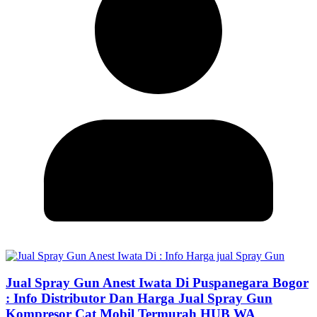
Jual Spray Gun Anest Iwata Di Puspanegara Bogor
: Info Distributor Dan Harga Jual Spray Gun
Kompresor Cat Mobil Termurah HUB WA