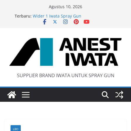
Skip
Agustus 10, 2026
to
Terbaru:
Wider 1 Iwata Spray Gun
content
Anest Iwata W71 C Original
anti static spray gun
Iwata W 71 New Model ….Last generation…
SUPPLIER BRAND IWATA UNTUK SPRAY GUN
LBO