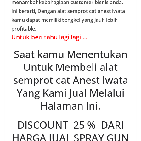
Dengan Menekan 25 %
Anda bisa Memiliki
Spray Gun Anest Iwata
Di perkiraan nilai —-> Rp
2.563.000 – Rp 3.750.00
JADI TUNGGU APA LAGI !!
Dengan Garansi 100%
Asli Produk Anest Iwata,
Penawaran
Spesial
Ini
Yaitu Yang Terbaik yang