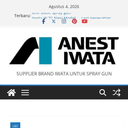
Skip
Agustus 4, 2026
to
Terbaru:
anti static spray gun
content
Iwata W 71 New Model ….Last generation…
Wider 1 Iwata Spray Gun
Anest Iwata W71 C Original
SUPPLIER BRAND IWATA UNTUK SPRAY GUN
LBO