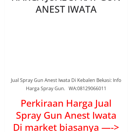
Dapat Andaperoleh Di
market.
UNTUK MENDAPATKAN PENAWARAN
INI MOHON CHAT VIA WA DENGAN
KLIK TOMBOL DI BAWAH
DAPATKAN FREE
ONGKIR UNTUK DAERAH
JABODETABEK