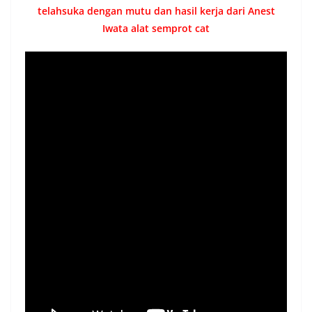
lebih banyak pekerjaan pelapisan dan tentunya
menambahkebahagiaan customer bisnis anda.
Ini berarti, Dengan alat semprot cat anest iwata
kamu dapat memilikibengkel yang jauh lebih
profitable.
Untuk beri tahu lagi lagi …
Saat kamu Menentukan
Untuk Membeli alat
semprot cat Anest Iwata
Yang Kami Jual Melalui
Halaman Ini.
DISCOUNT 25 % DARI