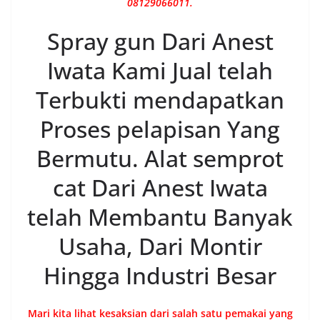
Seperti yang telah dikomentari oleh salah satu
dari happy customer kami, Kwalitas dan hasil
pelapisan dari spray gun anest iwata baik baik
dan terjamin.
Dengan spray gun dari anest iwata kamu bisa
menyelesaikan pekerjaan dengancepat dan
menghasilkan hasil pelapisan yang merata.
Dimana, hasil pengerjaan pelapisanakanterlepas
darimasalah belang ,craying effect ,finger effect
.dan lebih problem pelapisan lainnya yang bisa
mengakibatkan laba usaha anda.
Sehingga alat semprot cat anest iwata, dalam
total waktu yang sama kamu bisa menyelesaikan