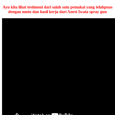
Ayu kita lihat testimoni dari salah satu pemakai yang telahpuas
dengan mutu dan hasil kerja dari Anest Iwata spray gun