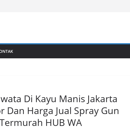
al
Last generation…
ONTAK
Iwata Di Kayu Manis Jakarta
tor Dan Harga Jual Spray Gun
l Termurah HUB WA