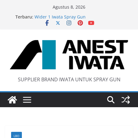
Skip
Agustus 8, 2026
to
Terbaru:
Wider 1 Iwata Spray Gun
content
Anest Iwata W71 C Original
anti static spray gun
Iwata W 71 New Model ….Last generation…
SUPPLIER BRAND IWATA UNTUK SPRAY GUN
LBO