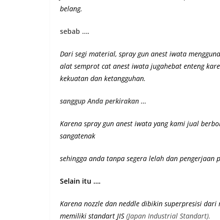
belang.
sebab ….
Dari segi material, spray gun anest iwata menggunak
alat semprot cat anest iwata jugahebat enteng k
kekuatan dan ketangguhan
.
sanggup Anda perkirakan …
Karena spray gun anest iwata yang kami jual berb
sangatenak
sehingga anda tanpa segera lelah dan pengerjaan pe
Selain itu ….
Karena nozzle dan neddle dibikin superpresisi dari
memiliki st
andart JIS
(Japan Industrial Standart).