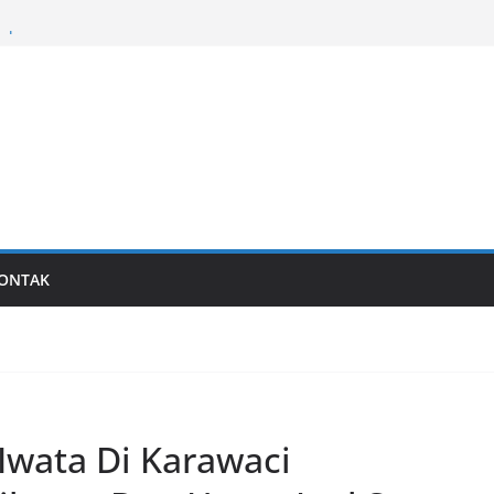
al
Last generation…
ONTAK
 Iwata Di Karawaci