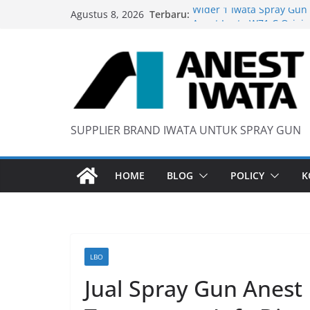
Skip
Terbaru:
Wider 1 Iwata Spray Gun
Agustus 8, 2026
to
Anest Iwata W71 C Origin
content
anti static spray gun
Iwata W 71 New Model ….
SUPPLIER BRAND IWATA UNTUK SPRAY GUN
HOME
BLOG
POLICY
K
LBO
Jual Spray Gun Anest