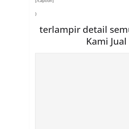
[/caption]
}
terlampir detail se
Kami Jual