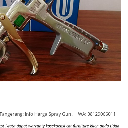
i Tangerang: Info Harga Spray Gun . WA: 08129066011
t iwata dapat warranty kosekuensi cat furniture klien anda tidak