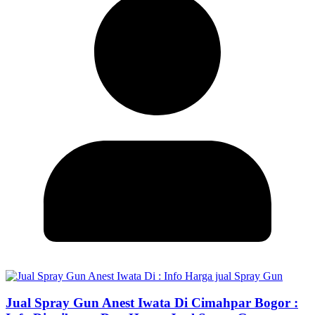
Jual Spray Gun Anest Iwata Di Cimahpar Bogor :