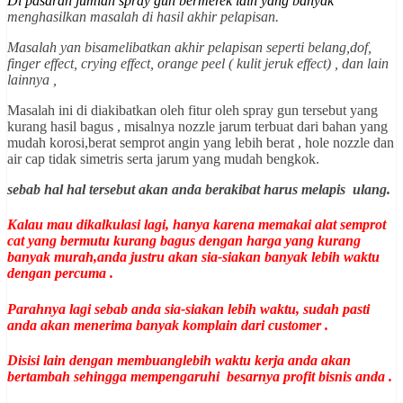
Di pasaran jumlah spray gun bermerek lain yang banyak
menghasilkan masalah di hasil akhir pelapisan.
Masalah yan bisamelibatkan akhir pelapisan seperti belang,dof,
finger effect, crying effect, orange peel ( kulit jeruk effect) , dan lain
lainnya ,
Masalah ini di diakibatkan oleh fitur oleh spray gun tersebut yang
kurang hasil bagus , misalnya nozzle jarum terbuat dari bahan yang
mudah korosi,berat semprot angin yang lebih berat , hole nozzle dan
air cap tidak simetris serta jarum yang mudah bengkok.
sebab hal hal tersebut akan anda berakibat harus melapis ulang.
Kalau mau dikalkulasi lagi, hanya karena memakai alat semprot
cat yang bermutu kurang bagus dengan harga yang kurang
banyak murah,anda justru akan sia-siakan banyak lebih waktu
dengan percuma .
Parahnya lagi sebab anda sia-siakan lebih waktu, sudah pasti
anda akan menerima banyak komplain dari customer .
Disisi lain dengan membuanglebih waktu kerja anda akan
bertambah sehingga mempengaruhi besarnya profit bisnis anda .