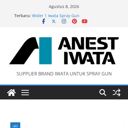
Skip
Agustus 8, 2026
to
Terbaru:
Wider 1 Iwata Spray Gun
content
Anest Iwata W71 C Original
anti static spray gun
Iwata W 71 New Model ….Last generation…
SUPPLIER BRAND IWATA UNTUK SPRAY GUN
LBO