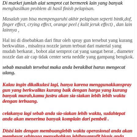
Di market jumlah alat semprot cat bermerek lain yang banyak
menghasilkan problem di hasil finish pelapisan.
Masalah yan bisa mempengaruhi akhir pelapisan seperti bintk,dof,
finger effect, crying effect, orange peel ( kulit jeruk effect) , dan lain
lainnya ,
Hal ini di disebabkan dari fitur oleh spray gun tersebut yang kurang
berkwalitas , misalnya nozzle jarum terbuat dari material yang
mudah berkarat , bobot alat semprot cat yang sangat berat , diameter
nozzle dan air cap tidak center serta neddle yang gampang bengkok.
sebab masalah tersebut maka anda berakibat harus mengecat
ulang.
Kalau ingin dikalkulasi lagi, hanya karena menggunakkanspray
gun yang berkwalitas kurang baik dengan harga yang kurang
banyak murah,kamu justru akan sia-siakan lebih lebih waktu
dengan terbuang.
celakanya lagi sebab anda sia-siakan lebih waktu, sudahtepat
anda akan menerima banyak komplain dari pembeli .
Disisi lain dengan membuanglebih waktu operasional anda akan
membesar sehingga menyebabkan lebihnyaprofit bisnis anda .