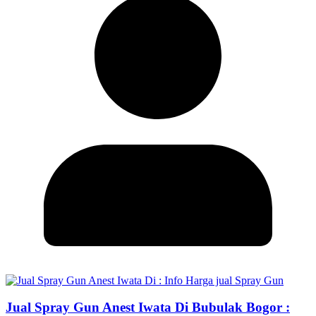
Jual Spray Gun Anest Iwata Di Bubulak Bogor :