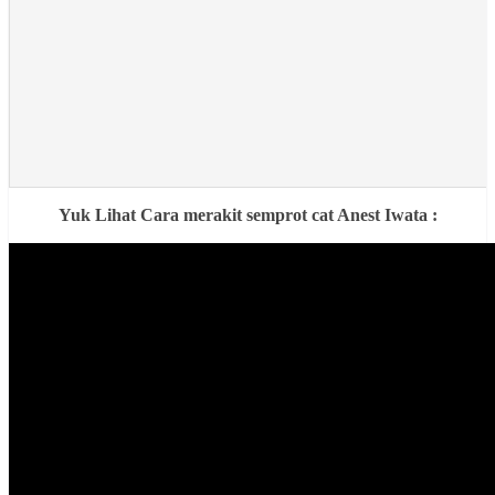
Yuk Lihat Cara merakit semprot cat Anest Iwata :