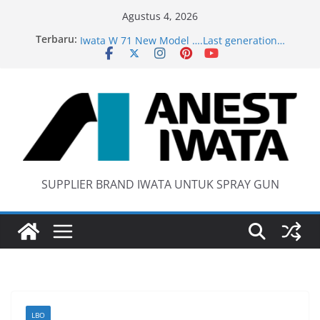
Skip
Agustus 4, 2026
to
Terbaru:
anti static spray gun
content
Iwata W 71 New Model ….Last generation…
Wider 1 Iwata Spray Gun
Anest Iwata W71 C Original
SUPPLIER BRAND IWATA UNTUK SPRAY GUN
LBO