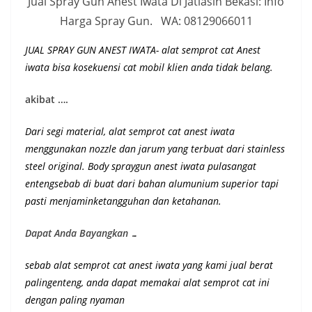
Jual Spray Gun Anest Iwata Di Jatiasih Bekasi: Info
Harga Spray Gun. WA: 08129066011
JUAL SPRAY GUN ANEST IWATA- alat semprot cat Anest
iwata bisa kosekuensi cat mobil klien anda tidak belang.
akibat ….
Dari segi material, alat semprot cat anest iwata
menggunakan nozzle dan jarum yang terbuat dari stainless
steel original.
Body spraygun anest iwata pulasangat
entengsebab di buat dari bahan alumunium superior
tapi
pasti menjaminketangguhan dan ketahanan
.
Dapat Anda Bayangkan …
sebab alat semprot cat anest iwata yang kami jual berat
palingenteng, anda dapat memakai alat semprot cat ini
dengan paling nyaman