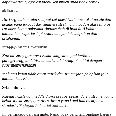
dapat warranty efek cat mobil konsumen anda tidak bercak.
akibat ….
Dari segi bahan, alat semprot cat anest iwata memakai nozzle dan
neddle yang terbuat dari stainless steel murni. badan alat semprot
cat anest iwata pulaamat ringansebab di buat dari bahan
alumunium superior
tapi selalu menjaminkeampuhan dan
ketahanan
.
sanggup Anda Bayangkan …
Karena spray gun anest iwata yang kami jual berbobot
palingenteng, andabisa memakai alat semprot cat ini dengan
supermenyenangkan
sehingga kamu tidak cepat capek dan pengerjaan pelapisan jauh
tambah konsisten.
Selain itu ….
Karena nozzle dan neddle diproses superpresisi dari instrumen yang
hebat. maka spray gun Anest iwata yang kami jual mempunyai
st
andart JIS
(Japan Industrial Standart).
Ini bermaksud dari sisi mutu, kamu tidak perlu lagi bingung karena