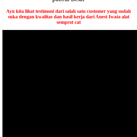
Ayu kita lihat testimoni dari salah satu customer yang sudah
suka dengan kwalitas dan hasil kerja dari Anest Iwata alat
semprot cat