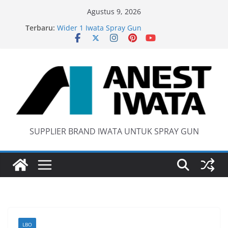
Skip
Agustus 9, 2026
to
Terbaru:
Wider 1 Iwata Spray Gun
content
Anest Iwata W71 C Original
anti static spray gun
Iwata W 71 New Model ….Last generation…
SUPPLIER BRAND IWATA UNTUK SPRAY GUN
LBO