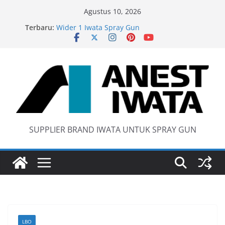
Skip
Agustus 10, 2026
to
Terbaru:
Wider 1 Iwata Spray Gun
content
Anest Iwata W71 C Original
anti static spray gun
Iwata W 71 New Model ….Last generation…
SUPPLIER BRAND IWATA UNTUK SPRAY GUN
LBO