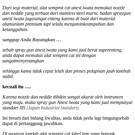
Dari segi material, alat semprot cat anest iwata memakai nozzle
dan neddle yang terbuat dari stainless steel murni. badan spraygun
anest iwata jugasangat enteng karena di buat dari material
alumunium premium
tapi selalu menjaminkeampuhan dan
ketangguhan
.
sanggup Anda Bayangkan …
sebab spray gun anest iwata yang kami jual berat superenteng,
anda dapat memakai alat semprot cat ini dengan
sangatmenyenangkan
sehingga kamu tidak cepat lelah dan proses pelapisan jauh tambah
stabil.
kecuali itu ….
Karena nozzle dan neddle dibikin sangat akurat oleh instrumen
yang maju. maka spray gun Anest iwata yang kami jual mempunyai
st
andart JIS
(Japan Industrial Standart).
Ini berarti dari bidang kwalitas, anda tidak perlu lagi bingungsebab
dapat di pertanggung jawabkan.
Di pasaran jumlah alat semprot cat label lain yang banyak