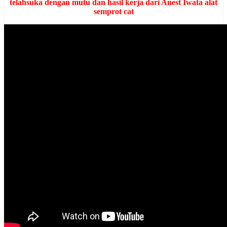
telahsuka dengan mutu dan hasil kerja dari Anest Iwata alat
semprot cat