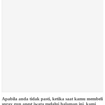
Apabila anda tidak pasti, ketika saat kamu membeli
spray gun anest iwata melalui halaman ini, kami