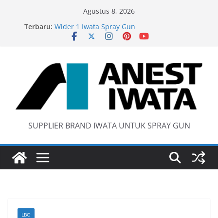
Skip
Agustus 8, 2026
to
Iwata W 71 New Model ….Last generation…
Terbaru:
Wider 1 Iwata Spray Gun
content
Anest Iwata W71 C Original
anti static spray gun
SUPPLIER BRAND IWATA UNTUK SPRAY GUN
LBO