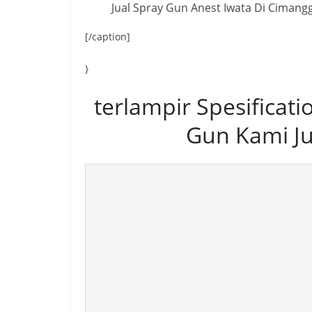
Jual Spray Gun Anest Iwata Di Ciman
[/caption]
}
terlampir Spesificat
Gun Kami Ju