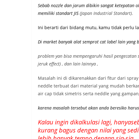
Sebab nozzle dan jarum dibikin sangat ketepatan o
memiliki st
andart JIS
(Japan Industrial Standart).
Ini berarti dari bidang mutu, kamu tidak perlu 
Di market banyak alat semprot cat label lain yang
problem yan bisa mempengaruhi hasil pengecatan sepe
jeruk effect) , dan lain lainnya ,
Masalah ini di dikarenakkan dari fitur dari spra
neddle terbuat dari material yang mudah berkara
air cap tidak simetris serta neddle yang gampa
karena masalah tersebut akan anda beresiko haru
Kalau ingin dikalkulasi lagi, hanyas
kurang bagus dengan nilai yang sedi
lebih banyak tempo dengan sia-sia.