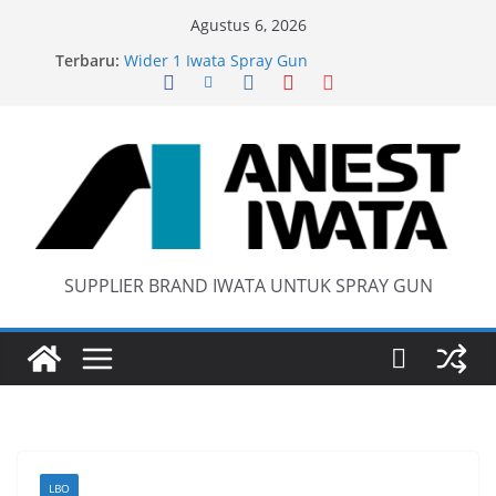
Skip
Agustus 6, 2026
Iwata W 71 New Model ….Last generation…
to
Terbaru:
Wider 1 Iwata Spray Gun
content
Anest Iwata W71 C Original
anti static spray gun
SUPPLIER BRAND IWATA UNTUK SPRAY GUN
LBO