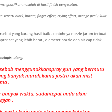
menghasilkan masalah di hasil finish pengecatan.
erti bintk, buram, finger effect, crying effect, orange peel ( kulit
 tersebut yang kurang hasil baik , contohnya nozzle jarum terbuat
rot cat yang lebih berat , diameter nozzle dan air cap tidak
 melapis ulang.
anyasebab menggunakkanspray gun yang bermutu
ang banyak murah,kamu justru akan mist
ma .
an banyak waktu, sudahtepat anda akan
ggan .
k waktu kerja anda akan meningkatakan