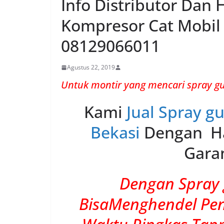
Info Distributor Dan 
Kompresor Cat Mobi
08129066011
Agustus 22, 2019
Untuk montir yang mencari spray g
Kami
Jual Spray g
Bekasi
Dengan Ha
Garan
Dengan Spray 
BisaMenghendel Pen