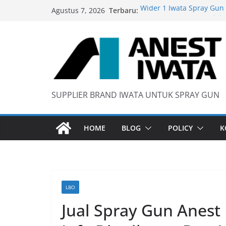
Skip
Terbaru:
Wider 1 Iwata Spray Gun
Agustus 7, 2026
to
Anest Iwata W71 C Origin
content
anti static spray gun
Iwata W 71 New Model ….
SUPPLIER BRAND IWATA UNTUK SPRAY GUN
HOME
BLOG
POLICY
K
LBO
Jual Spray Gun Anest 