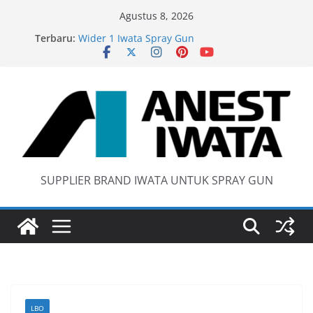
Skip
Agustus 8, 2026
to
Terbaru:
Wider 1 Iwata Spray Gun
content
Anest Iwata W71 C Original
anti static spray gun
Iwata W 71 New Model ….Last generation…
SUPPLIER BRAND IWATA UNTUK SPRAY GUN
LBO