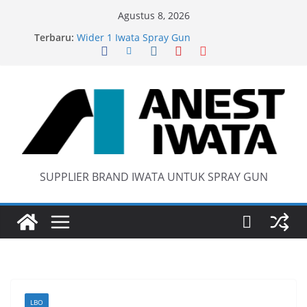
Skip
Agustus 8, 2026
Iwata W 71 New Model ….Last generation…
to
Terbaru:
Wider 1 Iwata Spray Gun
content
Anest Iwata W71 C Original
anti static spray gun
SUPPLIER BRAND IWATA UNTUK SPRAY GUN
LBO