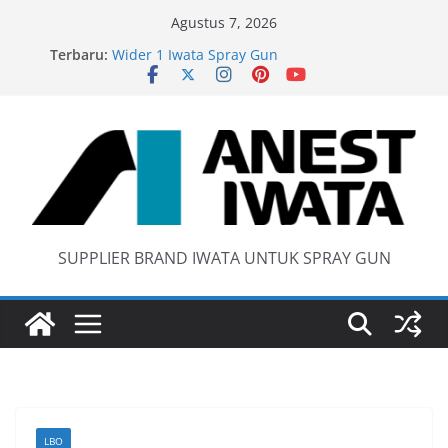
Skip
Agustus 7, 2026
to
Terbaru:
Wider 1 Iwata Spray Gun
content
Anest Iwata W71 C Original
anti static spray gun
Iwata W 71 New Model ….Last generation…
SUPPLIER BRAND IWATA UNTUK SPRAY GUN
LBO