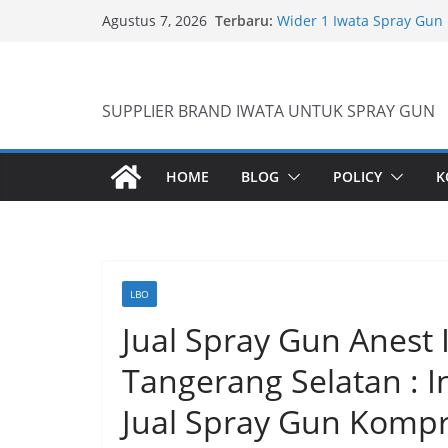
Skip
Terbaru:
Wider 1 Iwata Spray Gun
Agustus 7, 2026
to
Anest Iwata W71 C Origin
content
anti static spray gun
Iwata W 71 New Model ….
SUPPLIER BRAND IWATA UNTUK SPRAY GUN
HOME
BLOG
POLICY
K
LBO
Jual Spray Gun Anest
Tangerang Selatan : I
Jual Spray Gun Komp