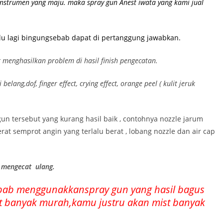
instrumen yang maju. maka spray gun Anest iwata yang kami jual
rlu lagi bingungsebab dapat di pertanggung jawabkan.
k
menghasilkan problem di hasil finish pengecatan.
lang,dof, finger effect, crying effect, orange peel ( kulit jeruk
 gun tersebut yang kurang hasil baik , contohnya nozzle jarum
rat semprot angin yang terlalu berat , lobang nozzle dan air cap
s mengecat ulang.
asebab menggunakkanspray gun yang hasil bagus
kit banyak murah,kamu justru akan mist banyak