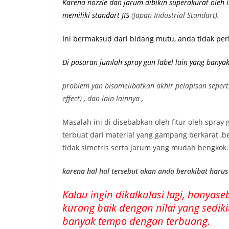
Karena nozzle dan jarum dibikin superakurat oleh 
memiliki st
andart JIS
(Japan Industrial Standart).
Ini bermaksud dari bidang mutu, anda tidak pe
Di pasaran jumlah spray gun label lain yang banya
problem yan bisamelibatkan akhir pelapisan seperti be
effect) , dan lain lainnya ,
Masalah ini di disebabkan oleh fitur oleh spray
terbuat dari material yang gampang berkarat ,be
tidak simetris serta jarum yang mudah bengkok.
karena hal hal tersebut akan anda berakibat haru
Kalau ingin dikalkulasi lagi, hany
kurang baik dengan nilai yang sedi
banyak tempo dengan terbuang.