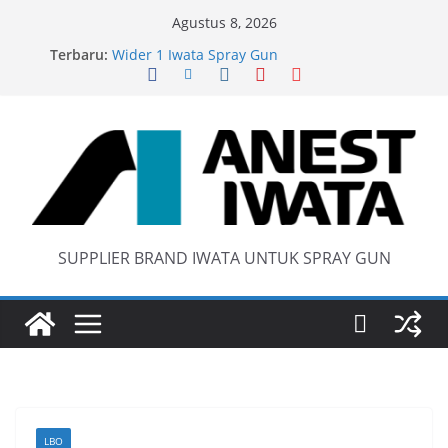
Skip
Agustus 8, 2026
Iwata W 71 New Model ….Last generation…
to
Terbaru:
Wider 1 Iwata Spray Gun
content
Anest Iwata W71 C Original
anti static spray gun
SUPPLIER BRAND IWATA UNTUK SPRAY GUN
LBO